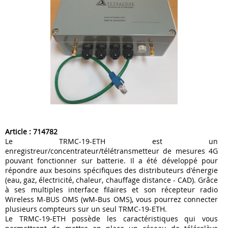
⦿ Gestion des déchets
Suivez-
nous
sur
Linkedin
!
Article : 714782
Le TRMC-19-ETH est un
enregistreur/concentrateur/télétransmetteur de mesures 4G
pouvant fonctionner sur batterie. Il a été développé pour
répondre aux besoins spécifiques des distributeurs d'énergie
(eau, gaz, électricité, chaleur, chauffage distance - CAD). Grâce
à ses multiples interface filaires et son récepteur radio
Wireless M-BUS OMS (wM-Bus OMS), vous pourrez connecter
plusieurs compteurs sur un seul TRMC-19-ETH.
Le TRMC-19-ETH possède les caractéristiques qui vous