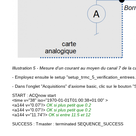
Illustration 5 - Mesure d'un courant au moyen du canal 7 de la c
- Employez ensuite le setup "setup_trmc_5_verification_entrees
- Dans l'onglet "Acquisitions" d'axiome basic, clic sur le bouton "
START : ACQnow start
<time v="38" iso="1970-01-01T01:00:38+01:00" >
<a144 v="0.07"/>
OK si plus petit que 0.2
<a144 v="0.07"/>
OK si plus petit que 0.2
<a144 v="11.74"/>
OK si entre 11.5 et 12
SUCCESS : Tmaster : terminated SEQUENCE_SUCCESS