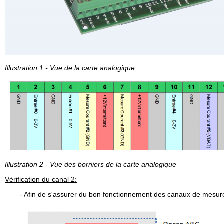
⦿ Distribution de gaz
⦿ Mesure environnementale
Suivez-
nous
⦿ Gestion des déchets
sur
Linkedin
!
Illustration 1 - Vue de la carte analogique
Illustration 2 - Vue des borniers de la carte analogique
Vérification du canal 2:
- Afin de s'assurer du bon fonctionnement des canaux de mesure