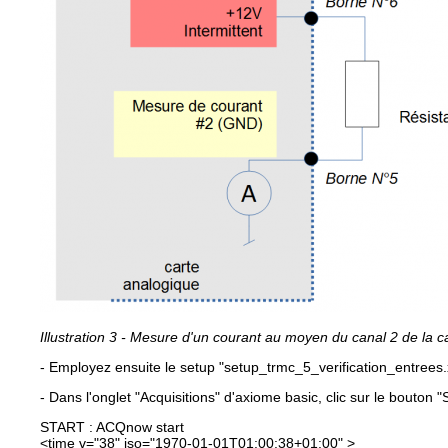
Illustration 3 - Mesure d'un courant au moyen du canal 2 de la c
- Employez ensuite le setup "setup_trmc_5_verification_entrees
- Dans l'onglet "Acquisitions" d'axiome basic, clic sur le bouton "
START : ACQnow start
<time v="38" iso="1970-01-01T01:00:38+01:00" >