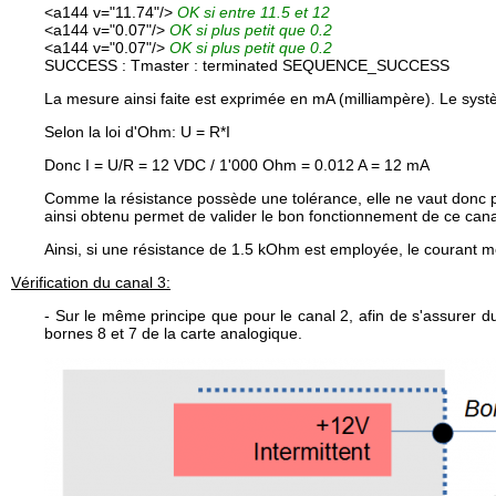
<a144 v="11.74"/>
OK si entre 11.5 et 12
<a144 v="0.07"/>
OK si plus petit que 0.2
<a144 v="0.07"/>
OK si plus petit que 0.2
SUCCESS : Tmaster : terminated SEQUENCE_SUCCESS
La mesure ainsi faite est exprimée en mA (milliampère). Le sy
Selon la loi d'Ohm: U = R*I
Donc I = U/R = 12 VDC / 1'000 Ohm = 0.012 A = 12 mA
Comme la résistance possède une tolérance, elle ne vaut donc pa
ainsi obtenu permet de valider le bon fonctionnement de ce cana
Ainsi, si une résistance de 1.5 kOhm est employée, le courant m
Vérification du canal 3:
- Sur le même principe que pour le canal 2, afin de s'assurer
bornes 8 et 7 de la carte analogique.